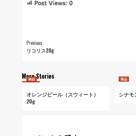
Post Views:
0
Post
Previous
リコリス20g
Navigation
More Stories
商品
商品
オレンジピール（スウィート）
シナモ
20g