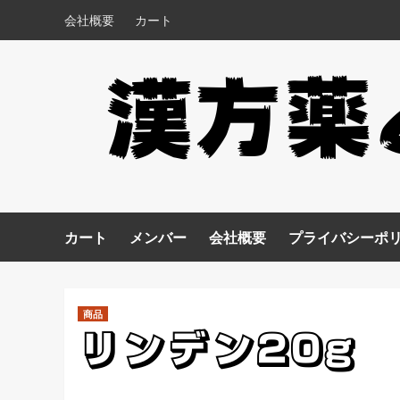
コ
会社概要
カート
ン
テ
ン
漢方薬
ツ
へ
ス
キ
ッ
プ
カート
メンバー
会社概要
プライバシーポ
商品
リンデン20g