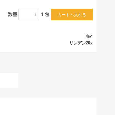
数量
１包
Next
リンデン20g